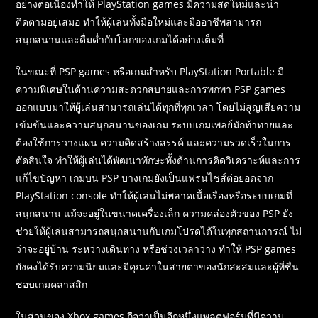
อย่างต่อเนื่องทำให้ PlayStation games มีความสดใหม่และน่า
ติดตามอยู่เสมอ ทำให้ผู้เล่นทั้งมือใหม่และมืออาชีพสามารถ
สนุกสนานและดื่มด่ำกับโลกของเกมได้อย่างเต็มที่
ในขณะที่ PSP games หรือเกมสำหรับ PlayStation Portable มี
ความพิเศษในด้านความสะดวกสบายและการพกพา PSP games
ออกแบบมาให้ผู้เล่นสามารถเล่นได้ทุกที่ทุกเวลา โดยไม่สูญเสียความ
เข้มข้นและความสนุกสนานของเกม ระบบเกมเพลย์มักท้าทายและ
ต้องใช้การวางแผน ความคิดสร้างสรรค์ และความรวดเร็วในการ
ตัดสินใจ ทำให้ผู้เล่นได้พัฒนาทักษะทั้งด้านการคิดวิเคราะห์และการ
แก้ไขปัญหา เกมบน PSP บางเกมยังเป็นแฟรนไชส์ต่อยอดจาก
PlayStation console ทำให้ผู้เล่นไม่พลาดเนื้อเรื่องหรือระบบเกมที่
สนุกสนาน แม้จะอยู่ในขนาดเครื่องเล็ก ความคล่องตัวของ PSP ยัง
ช่วยให้ผู้เล่นสามารถสนุกสนานกับเกมโปรดได้ในทุกสถานการณ์ ไม่
ว่าจะอยู่บ้าน ระหว่างเดินทาง หรือช่วงเวลาว่าง ทำให้ PSP games
ยังคงได้รับความนิยมและมีคุณค่าในสายตาของนักสะสมและผู้ที่ชื่น
ชอบเกมคลาสสิก
ในส่วนของ Xbox games ถือว่าเป็นอีกหนึ่งแพลตฟอร์มที่มีความ