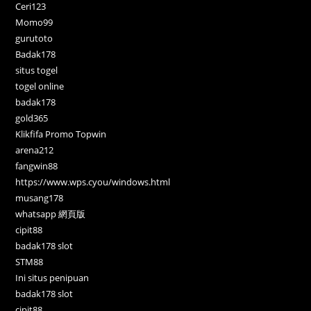
Ceri123
Momo99
gurutoto
Badak178
situs togel
togel online
badak178
gold365
Klikfifa Promo Topwin
arena212
fangwin88
https://www.wps.cyou/windows.html
musang178
whatsapp 網頁版
cipit88
badak178 slot
STM88
Ini situs penipuan
badak178 slot
cipit88