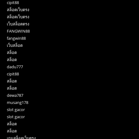
cipit88
สล็อตเว็บตรง
สล็อตเว็บตรง
เว็บสล็อตตรง
FANGWIN88
fangwin88
เว็บสล็อต
สล็อต
สล็อต
dadu777
cipit88
สล็อต
สล็อต
dewa787
musang178
slot gacor
slot gacor
สล็อต
สล็อต
เกมสล็อตเว็บตรง