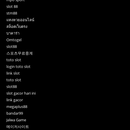
slot 88
stm88
แทงหวยออนไลน์
สล็อตเว็บตรง
บาคาร่า
Omtogel
slot88
스포츠무료중계
toto slot
login toto slot
link slot
toto slot
slot88
slot gacor hari ini
link gacor
megaplus88
bandar99
Jalwa Game
메이저사이트