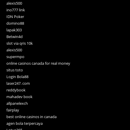
alexis500
ino777 link
IDN Poker
domino88
lapak303
Betwin4d
slot via qris 10k
alexis500
supermpo
online casinos canada for real money
situs toto
Login Bola88
laser247. com
reddybook
mahadev book
allpanelexch
fairplay
best online casinos in canada
agen bola terpercaya
Lotus365