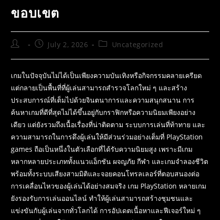
ขอบเขต
July 2, 2026
Uncategorized
เกมในปัจจุบันไม่ได้เป็นเพียงความบันเทิงหรือกิจกรรมคลายเครียด
แต่กลายเป็นพื้นที่ที่ผู้เล่นสามารถสำรวจโลกใหม่ ๆ และสร้าง
ประสบการณ์ที่เต็มไปด้วยจินตนาการและความสนุกสนาน การ
ค้นหาเกมที่ดีที่สุดไม่ได้ขึ้นอยู่กับกราฟิกหรือความนิยมเพียงอย่าง
เดียว แต่ยังรวมถึงเนื้อเรื่องที่น่าติดตาม ระบบการเล่นที่ท้าทาย และ
ความสามารถในการดึงผู้เล่นให้มีส่วนร่วมอย่างเต็มที่ PlayStation
games ถือเป็นหนึ่งในตัวเลือกที่ได้รับความนิยมสูง เพราะมีเกม
หลากหลายประเภททั้งแนวแอ็กชัน ผจญภัย กีฬา และเกมจำลองชีวิต
พร้อมทั้งระบบเสียงสามมิติและจอยคอนโทรลเลอร์ที่ตอบสนองต่อ
การเคลื่อนไหวของผู้เล่นได้อย่างสมจริง เกม PlayStation หลายเกม
ยังรองรับการเล่นออนไลน์ ทำให้ผู้เล่นสามารถสร้างชุมชนและ
แข่งขันกับผู้เล่นจากทั่วโลกได้ การอัปเดตเนื้อหาและฟีเจอร์ใหม่ ๆ