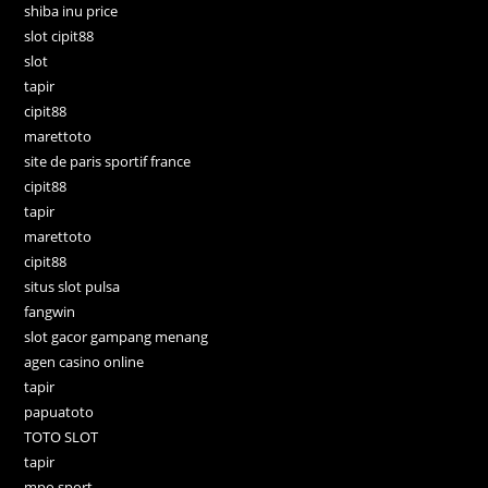
shiba inu price
slot cipit88
slot
tapir
cipit88
marettoto
site de paris sportif france
cipit88
tapir
marettoto
cipit88
situs slot pulsa
fangwin
slot gacor gampang menang
agen casino online
tapir
papuatoto
TOTO SLOT
tapir
mpo sport