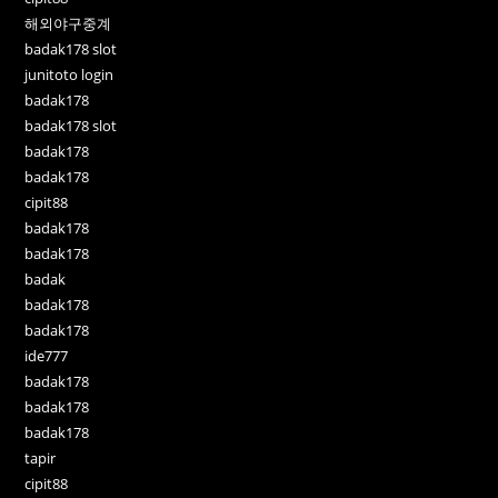
해외야구중계
badak178 slot
junitoto login
badak178
badak178 slot
badak178
badak178
cipit88
badak178
badak178
badak
badak178
badak178
ide777
badak178
badak178
badak178
tapir
cipit88