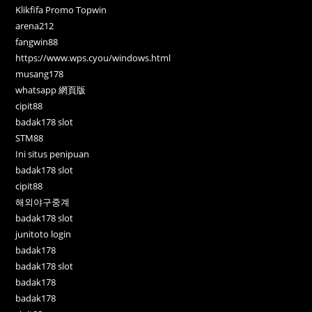
Klikfifa Promo Topwin
arena212
fangwin88
https://www.wps.cyou/windows.html
musang178
whatsapp 網頁版
cipit88
badak178 slot
STM88
Ini situs penipuan
badak178 slot
cipit88
해외야구중계
badak178 slot
junitoto login
badak178
badak178 slot
badak178
badak178