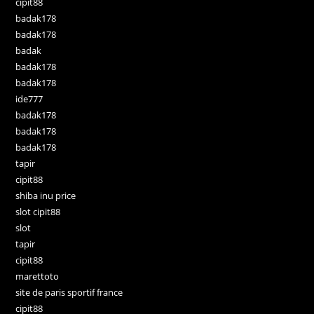
cipit88
badak178
badak178
badak
badak178
badak178
ide777
badak178
badak178
badak178
tapir
cipit88
shiba inu price
slot cipit88
slot
tapir
cipit88
marettoto
site de paris sportif france
cipit88