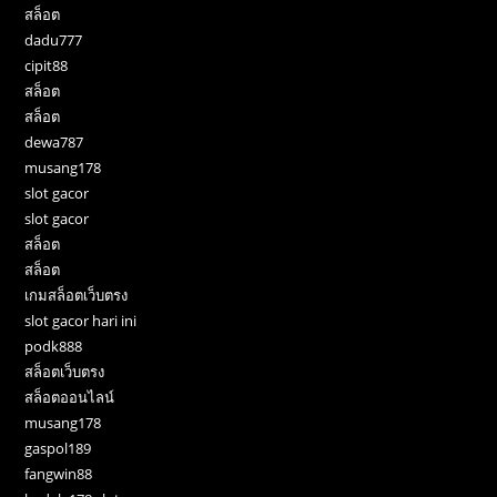
สล็อต
dadu777
cipit88
สล็อต
สล็อต
dewa787
musang178
slot gacor
slot gacor
สล็อต
สล็อต
เกมสล็อตเว็บตรง
slot gacor hari ini
podk888
สล็อตเว็บตรง
สล็อตออนไลน์
musang178
gaspol189
fangwin88