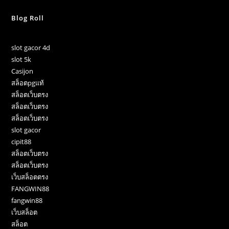
Blog Roll
slot gacor 4d
slot 5k
Casijon
สล็อตpgแท้
สล็อตเว็บตรง
สล็อตเว็บตรง
สล็อตเว็บตรง
slot gacor
cipit88
สล็อตเว็บตรง
สล็อตเว็บตรง
เว็บสล็อตตรง
FANGWIN88
fangwin88
เว็บสล็อต
สล็อต