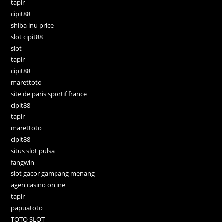
tapir
cipit88
shiba inu price
slot cipit88
slot
tapir
cipit88
marettoto
site de paris sportif france
cipit88
tapir
marettoto
cipit88
situs slot pulsa
fangwin
slot gacor gampang menang
agen casino online
tapir
papuatoto
TOTO SLOT