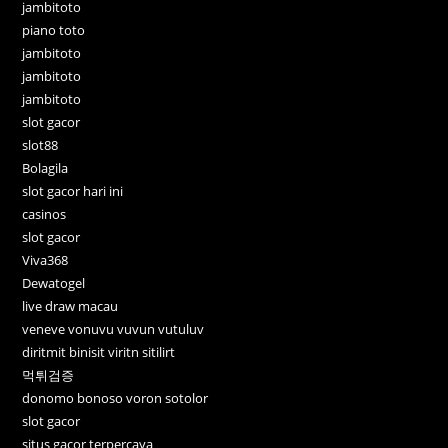
jambitoto
piano toto
jambitoto
jambitoto
jambitoto
slot gacor
slot88
Bolagila
slot gacor hari ini
casinos
slot gacor
Viva368
Dewatogel
live draw macau
veneve vonuvu vuvun vutuluv
diritmit binisit viritn sitilirt
먹튀검증
donomo bonoso voron sotolor
slot gacor
situs gacor terpercaya