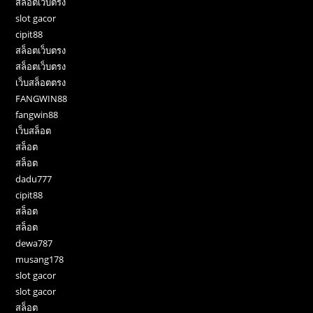
สล็อตเว็บตรง
slot gacor
cipit88
สล็อตเว็บตรง
สล็อตเว็บตรง
เว็บสล็อตตรง
FANGWIN88
fangwin88
เว็บสล็อต
สล็อต
สล็อต
dadu777
cipit88
สล็อต
สล็อต
dewa787
musang178
slot gacor
slot gacor
สล็อต