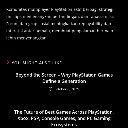
Komunitas multiplayer PlayStation aktif berbagi strategi
tim, tips memenangkan pertandingan, dan rahasia misi.
Forum dan grup sosial meningkatkan replayability dan
interaksi antar pemain, membuat pengalaman bermain
lebih menyenangkan.
YOU MIGHT ALSO LIKE
Beyond the Screen – Why PlayStation Games
Define a Generation
October 8, 2025
The Future of Best Games Across PlayStation,
Xbox, PSP, Console Games, and PC Gaming
Ecosystems