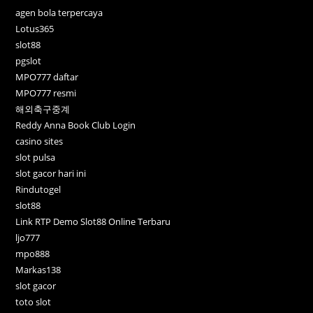
agen bola terpercaya
Lotus365
slot88
pgslot
MPO777 daftar
MPO777 resmi
해외축구중계
Reddy Anna Book Club Login
casino sites
slot pulsa
slot gacor hari ini
Rindutogel
slot88
Link RTP Demo Slot88 Online Terbaru
ljo777
mpo888
Markas138
slot gacor
toto slot