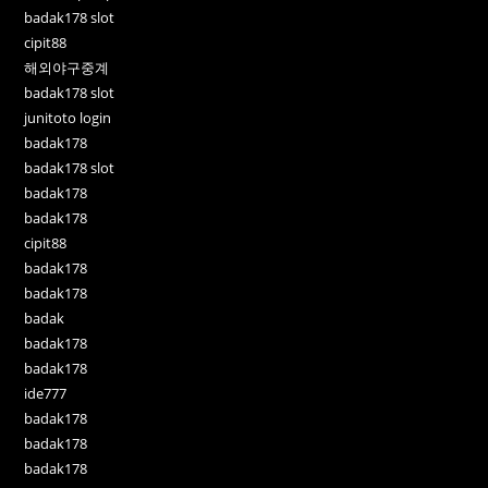
badak178 slot
cipit88
해외야구중계
badak178 slot
junitoto login
badak178
badak178 slot
badak178
badak178
cipit88
badak178
badak178
badak
badak178
badak178
ide777
badak178
badak178
badak178