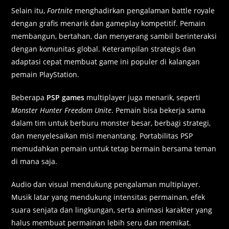
Selain itu,
Fortnite
menghadirkan pengalaman battle royale
dengan grafis menarik dan gameplay kompetitif. Pemain
membangun, bertahan, dan menyerang sambil berinteraksi
dengan komunitas global. Keterampilan strategis dan
adaptasi cepat membuat game ini populer di kalangan
pemain PlayStation.
Beberapa
PSP games
multiplayer juga menarik, seperti
Monster Hunter Freedom Unite
. Pemain bisa bekerja sama
dalam tim untuk berburu monster besar, berbagi strategi,
dan menyelesaikan misi menantang. Portabilitas PSP
memudahkan pemain untuk tetap bermain bersama teman
di mana saja.
Audio dan visual mendukung pengalaman multiplayer.
Musik latar yang mendukung intensitas permainan, efek
suara senjata dan lingkungan, serta animasi karakter yang
halus membuat permainan lebih seru dan memikat.